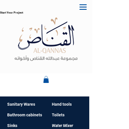
Start Your Project
Sanitary Wares
Hand t
ools
Bathroom cabinet
s
Toilets
Sinks
Water Mixer