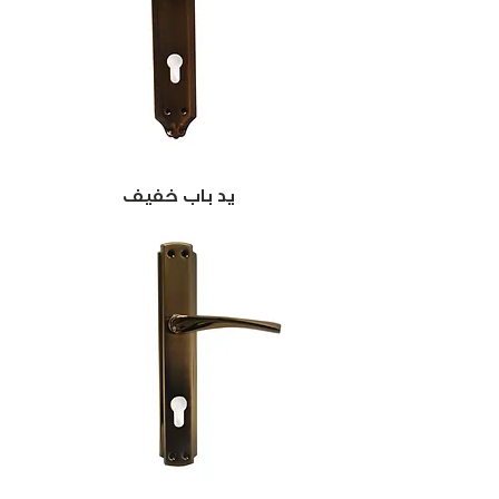
يد باب خفيف