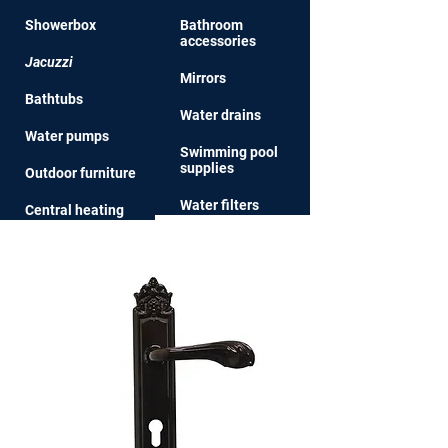
Showerbox
Bathroom
access
ories
Jacuzzi
Mirrors
Bathtu
bs
Water drai
ns
Water pum
ps
Swim
ming pool
supplies
Outdoor furniture
Water
filters
Central heati
ng