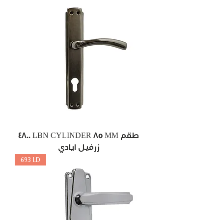
4800 LBN CYLINDER 85 MM طقم
زرفيل ايادي
693 LD