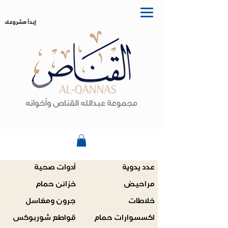
إبدأ مشروعك
عدد يدوية
أدوات صحية
مراحيض
خزائن حمام
خلاطات
جرون ومغاسل
اكسسوارات حمام
قواطع شوربوكس