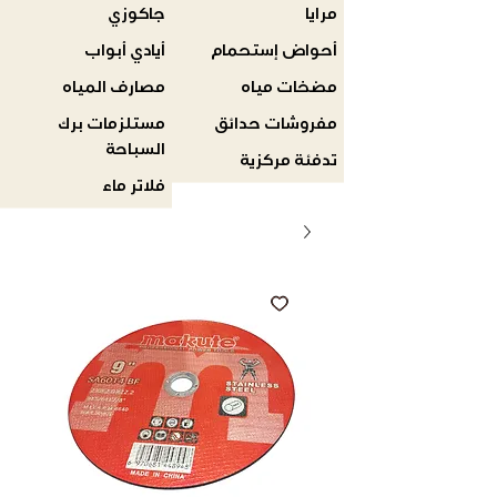
مرايا
جاكوزي
أحواض إستحمام
أيادي أبواب
مضخات مياه
مصارف المياه
مفروشات حدائق
مستلزمات برك
السباحة
تدفئة مركزية
فلاتر ماء