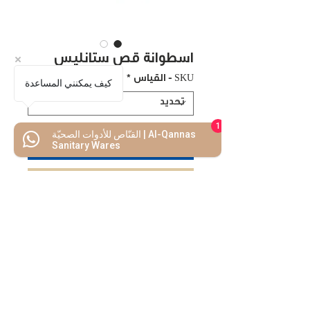
اسطوانة قص ستانليس
SKU - القياس
*
كيف يمكنني المساعدة
1
القنّاص للأدوات الصحيّة | Al-Qannas
اضف للسلة
Sanitary Wares
اشتريه الأن