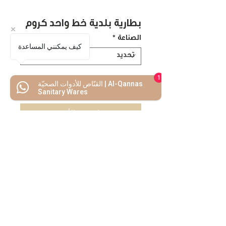
بطارية بلدية خط واحد كروم
الصناعة
*
كيف يمكنني المساعدة
1
القنّاص للأدوات الصحيّة | Al-Qannas
اضف للسلة
Sanitary Wares
اشتريه الأن
كل ما تحتاجه
تحت سقف واحد