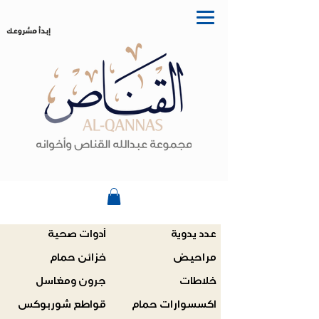
إبدأ مشروعك
عدد يدوية
أدوات صحية
مراحيض
خزائن حمام
خلاطات
جرون ومغاسل
اكسسوارات حمام
قواطع شوربوكس