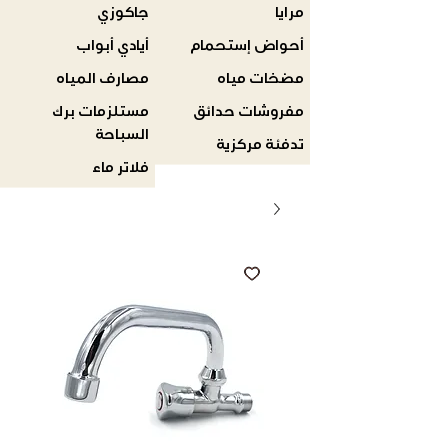
مرايا
جاكوزي
أحواض إستحمام
أيادي أبواب
مضخات مياه
مصارف المياه
مفروشات حدائق
مستلزمات برك
السباحة
تدفئة مركزية
فلاتر ماء