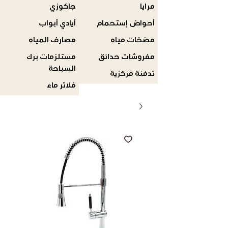
مرايا
جاكوزي
أحواض إستحمام
أيادي أبواب
مضخات مياه
مصارف المياه
مفروشات حدائق
مستلزمات برك
السباحة
تدفئة مركزية
فلاتر ماء