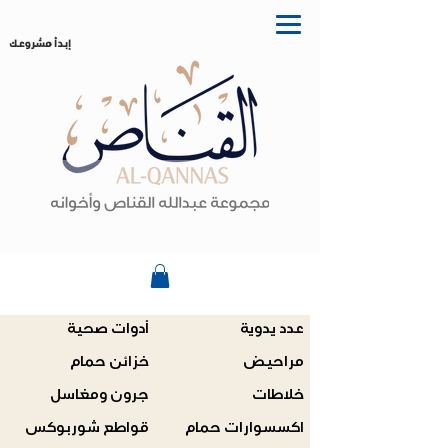
إبدأ مشروعك
عدد يدوية
أدوات صحية
مراحيض
خزائن حمام
خلاطات
جرون ومغاسل
اكسسوارات حمام
قواطع شوربوكس