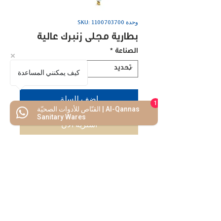
وحدة SKU: 1100703700
بطارية مجلى زنبرك عالية
الصناعة
*
كيف يمكنني المساعدة
اضف للسلة
1
القنّاص للأدوات الصحيّة | Al-Qannas
Sanitary Wares
اشتريه الأن
كفالة 5 سنوات