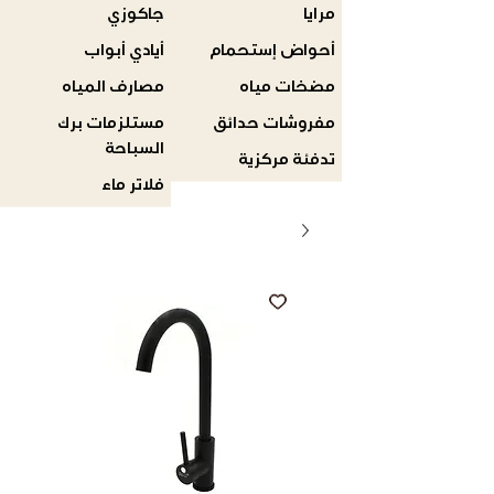
مرايا
جاكوزي
أحواض إستحمام
أيادي أبواب
مضخات مياه
مصارف المياه
مفروشات حدائق
مستلزمات برك
السباحة
تدفئة مركزية
فلاتر ماء