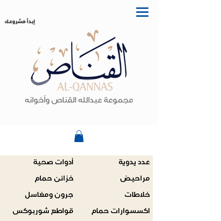
إبدأ مشروعك
عدد يدوية
أدوات صحية
مراحيض
خزائن حمام
خلاطات
جرون ومغاسل
اكسسوارات حمام
قواطع شوربوكس