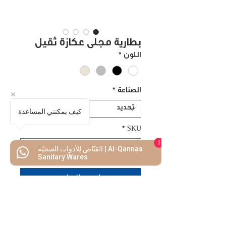
بطارية مجلى عكازة ثقيل
اللون
*
الصناعة
*
كيف يمكنني المساعدة
*
SKU
1
القنّاص للأدوات الصحيّة | Al-Qannas
Sanitary Wares
اضف للسلة
اشتريه الأن