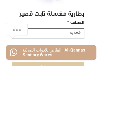
بطارية مغسلة ثابت قصير
الصناعة
*
القنّاص للأدوات الصحيّة | Al-Qannas
اضف للسلة
Sanitary Wares
اشتريه الأن
كل ما تحتاجه
تحت سقف واحد