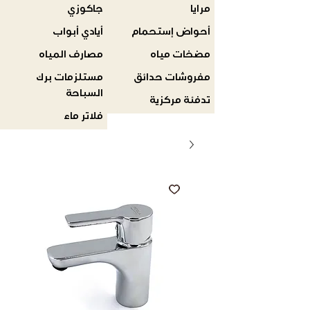
مرايا
جاكوزي
أحواض إستحمام
أيادي أبواب
مضخات مياه
مصارف المياه
مفروشات حدائق
مستلزمات برك
السباحة
تدفئة مركزية
فلاتر ماء