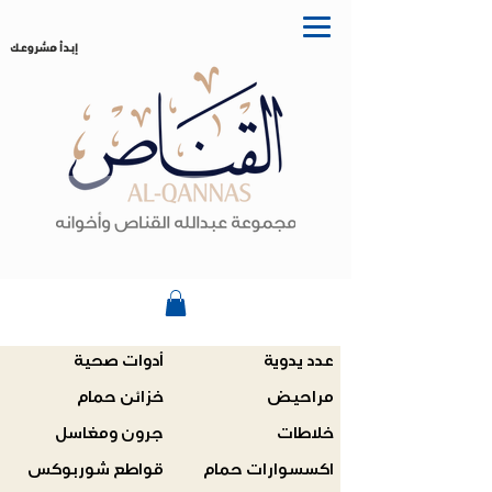
إبدأ مشروعك
عدد يدوية
أدوات صحية
مراحيض
خزائن حمام
خلاطات
جرون ومغاسل
اكسسوارات حمام
قواطع شوربوكس