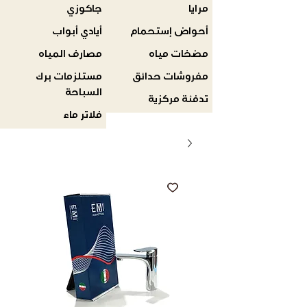
مرايا
جاكوزي
أحواض إستحمام
أيادي أبواب
مضخات مياه
مصارف المياه
مفروشات حدائق
مستلزمات برك
السباحة
تدفئة مركزية
فلاتر ماء