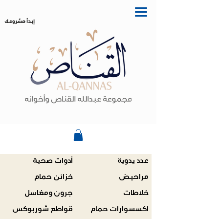
إبدأ مشروعك
عدد يدوية
أدوات صحية
مراحيض
خزائن حمام
خلاطات
جرون ومغاسل
اكسسوارات حمام
قواطع شوربوكس