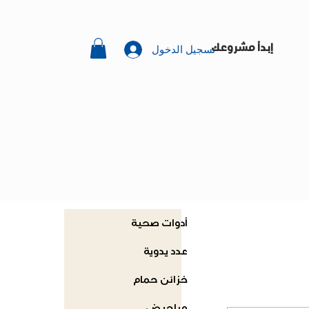
تسجيل الدخول
إبدأ مشروعك
أدوات صحية
عدد يدوية
خزائن حمام