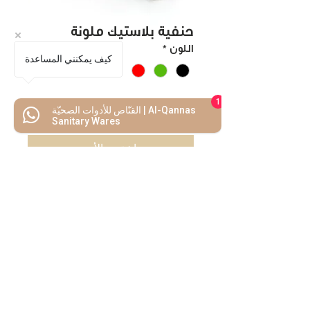
حنفية بلاستيك ملونة
اللون
*
كيف يمكنني المساعدة
1
القنّاص للأدوات الصحيّة | Al-Qannas
اضف للسلة
Sanitary Wares
اشتريه الأن
كل ما تحتاجه
تحت سقف واحد