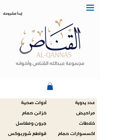
إبدأ مشروعك
عدد يدوية
أدوات صحية
مراحيض
خزائن حمام
خلاطات
جرون ومغاسل
اكسسوارات حمام
قواطع شوربوكس