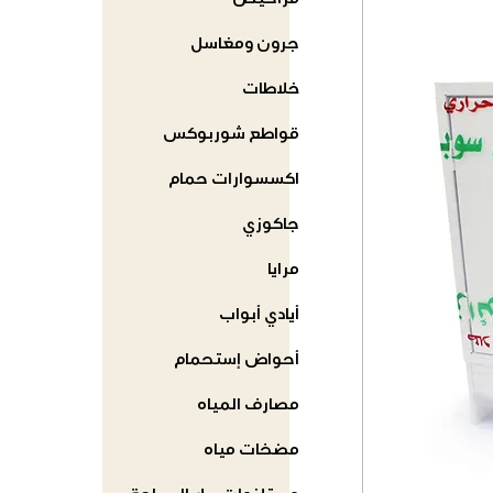
مراحيض
جرون ومغاسل
خلاطات
قواطع شوربوكس
اكسسوارات حمام
جاكوزي
مرايا
أيادي أبواب
أحواض إستحمام
مصارف المياه
مضخات مياه