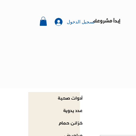
تسجيل الدخول
إبدأ مشروعك
أدوات صحية
عدد يدوية
خزائن حمام