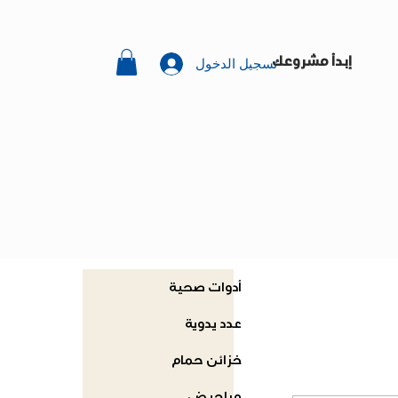
تسجيل الدخول
إبدأ مشروعك
أدوات صحية
عدد يدوية
خزائن حمام