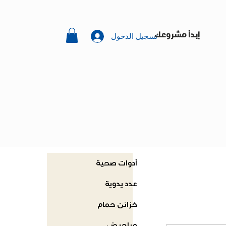
تسجيل الدخول
إبدأ مشروعك
أدوات صحية
عدد يدوية
خزائن حمام