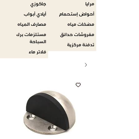
مرايا
جاكوزي
أحواض إستحمام
أيادي أبواب
مضخات مياه
مصارف المياه
مفروشات حدائق
مستلزمات برك
السباحة
تدفئة مركزية
فلاتر ماء