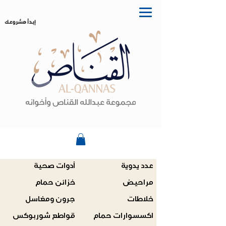
إبدأ مشروعك
عدد يدوية
أدوات صحية
مراحيض
خزائن حمام
خلاطات
جرون ومغاسل
اكسسوارات حمام
قواطع شوربوكس