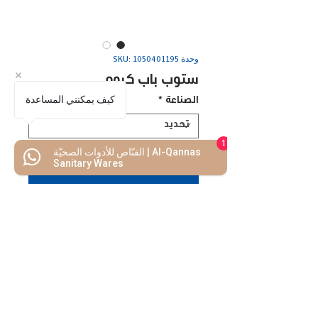
وحدة SKU: 1050401195
ستوب باب كروم
كيف يمكنني المساعدة
الصناعة
*
1
القنّاص للأدوات الصحيّة | Al-Qannas
Sanitary Wares
اضف للسلة
اشتريه الأن