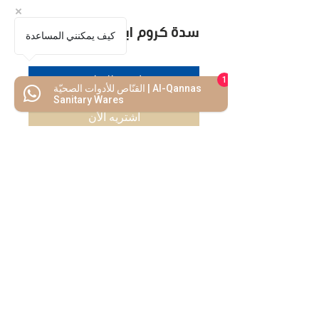
سدة كروم ايطالي
كيف يمكنني المساعدة
اضف للسلة
1
القنّاص للأدوات الصحيّة | Al-Qannas
Sanitary Wares
اشتريه الأن
كل ما تحتاجه
تحت سقف واحد