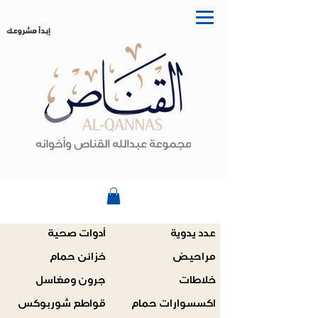
إبدأ مشروعك
عدد يدوية
أدوات صحية
مراحيض
خزائن حمام
خلاطات
جرون ومغاسل
اكسسوارات حمام
قواطع شوربوكس