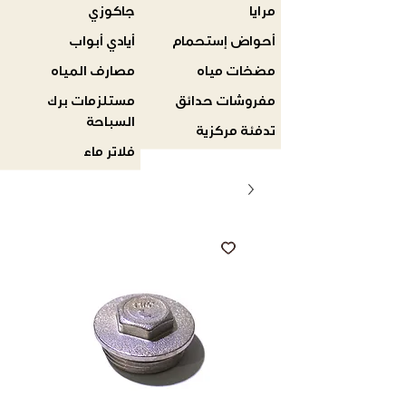
مرايا
جاكوزي
أحواض إستحمام
أيادي أبواب
مضخات مياه
مصارف المياه
مفروشات حدائق
مستلزمات برك
السباحة
تدفئة مركزية
فلاتر ماء