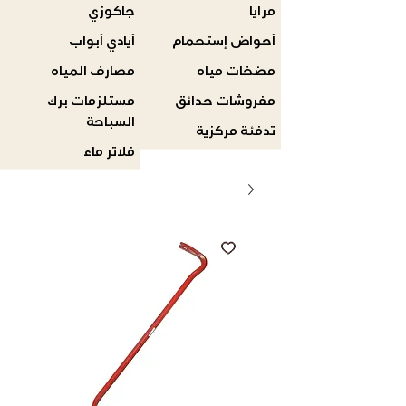
مرايا
جاكوزي
أحواض إستحمام
أيادي أبواب
مضخات مياه
مصارف المياه
مفروشات حدائق
مستلزمات برك
السباحة
تدفئة مركزية
فلاتر ماء