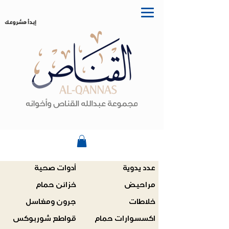
إبدأ مشروعك
عدد يدوية
أدوات صحية
مراحيض
خزائن حمام
خلاطات
جرون ومغاسل
اكسسوارات حمام
قواطع شوربوكس