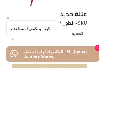
عتلة حديد
SKU - الطول
*
كيف يمكنني المساعدة
1
القنّاص للأدوات الصحيّة | Al-Qannas
اضف للسلة
Sanitary Wares
اشتريه الأن
كل ما تحتاجه
تحت سقف واحد