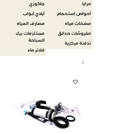
مرايا
جاكوزي
أحواض إستحمام
أيادي أبواب
مضخات مياه
مصارف المياه
مفروشات حدائق
مستلزمات برك
السباحة
تدفئة مركزية
فلاتر ماء