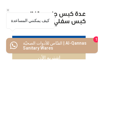
عدة كبس جنب برتغالي
كيف يمكنني المساعدة
كبس سفلي
1
اضف للسلة
القنّاص للأدوات الصحيّة | Al-Qannas
Sanitary Wares
اشتريه الأن
كل ما تحتاجه
تحت سقف واحد