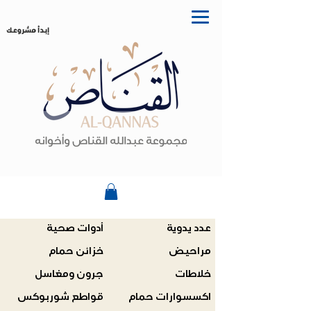
إبدأ مشروعك
عدد يدوية
أدوات صحية
مراحيض
خزائن حمام
خلاطات
جرون ومغاسل
اكسسوارات حمام
قواطع شوربوكس