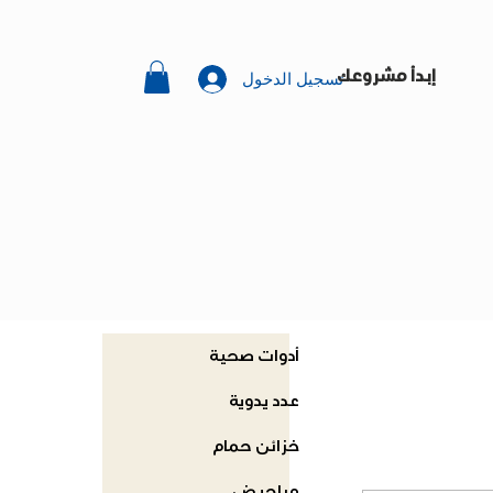
تسجيل الدخول
إبدأ مشروعك
أدوات صحية
عدد يدوية
خزائن حمام