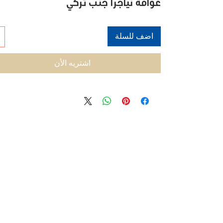
عوامة نياجرا جنب تركي
اضف للسلة
اشتريه الأن