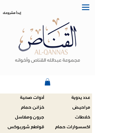
إبدأ مشروعك
عدد يدوية
أدوات صحية
مراحيض
خزائن حمام
خلاطات
جرون ومغاسل
اكسسوارات حمام
قواطع شوربوكس