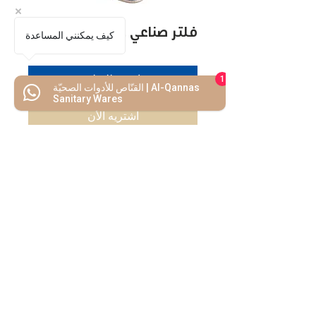
فلتر صناعي 300 جالون
كيف يمكنني المساعدة
اضف للسلة
1
القنّاص للأدوات الصحيّة | Al-Qannas
Sanitary Wares
اشتريه الأن
كل ما تحتاجه
تحت سقف واحد