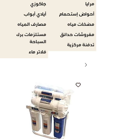
مرايا
جاكوزي
أحواض إستحمام
أيادي أبواب
مضخات مياه
مصارف المياه
مفروشات حدائق
مستلزمات برك
السباحة
تدفئة مركزية
فلاتر ماء