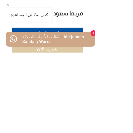
مربط سعودي برغي
كيف يمكنني المساعدة
اضف للسلة
1
القنّاص للأدوات الصحيّة | Al-Qannas
Sanitary Wares
اشتريه الأن
كل ما تحتاجه
تحت سقف واحد