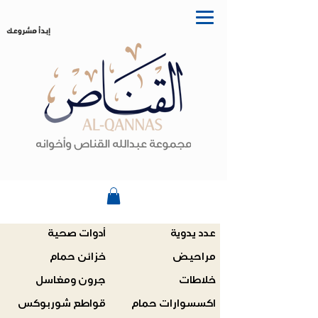
إبدأ مشروعك
عدد يدوية
أدوات صحية
مراحيض
خزائن حمام
خلاطات
جرون ومغاسل
اكسسوارات حمام
قواطع شوربوكس