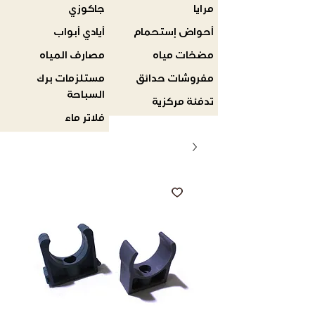
مرايا
جاكوزي
أحواض إستحمام
أيادي أبواب
مضخات مياه
مصارف المياه
مفروشات حدائق
مستلزمات برك
السباحة
تدفئة مركزية
فلاتر ماء