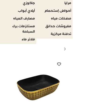
مرايا
جاكوزي
أحواض إستحمام
أيادي أبواب
مضخات مياه
مصارف المياه
مفروشات حدائق
مستلزمات برك
السباحة
تدفئة مركزية
فلاتر ماء