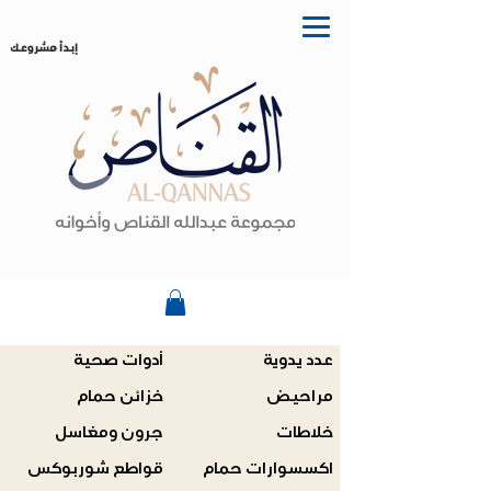
إبدأ مشروعك
عدد يدوية
أدوات صحية
مراحيض
خزائن حمام
خلاطات
جرون ومغاسل
اكسسوارات حمام
قواطع شوربوكس