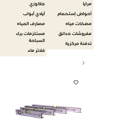
مرايا
جاكوزي
أحواض إستحمام
أيادي أبواب
مضخات مياه
مصارف المياه
مفروشات حدائق
مستلزمات برك
السباحة
تدفئة مركزية
فلاتر ماء