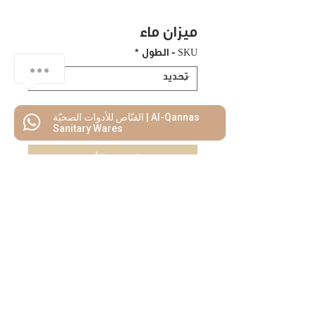
ميزان ماء
SKU - الطول
*
القنّاص للأدوات الصحيّة | Al-Qannas
اضف للسلة
Sanitary Wares
اشتريه الأن
كل ما تحتاجه
تحت سقف واحد