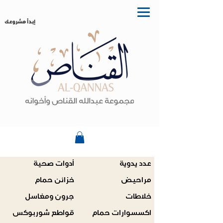
إبدأ مشروعك
عدد يدوية
أدوات صحية
مراحيض
خزائن حمام
خلاطات
جرون ومغاسل
اكسسوارات حمام
قواطع شوربوكس