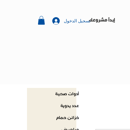
تسجيل الدخول
إبدأ مشروعك
أدوات صحية
عدد يدوية
خزائن حمام