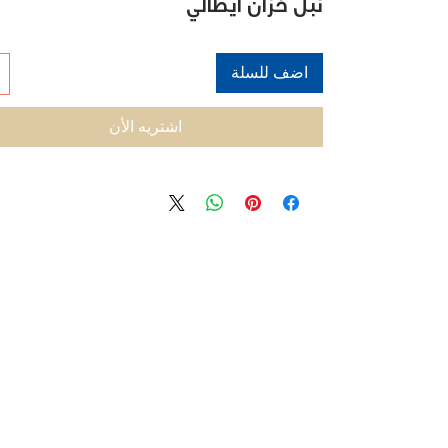
نبل خزان ايطالي
اضف للسلة
اشتريه الأن