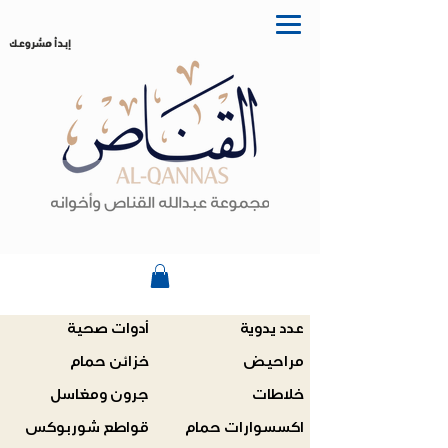
إبدأ مشروعك
عدد يدوية
أدوات صحية
مراحيض
خزائن حمام
خلاطات
جرون ومغاسل
اكسسوارات حمام
قواطع شوربوكس