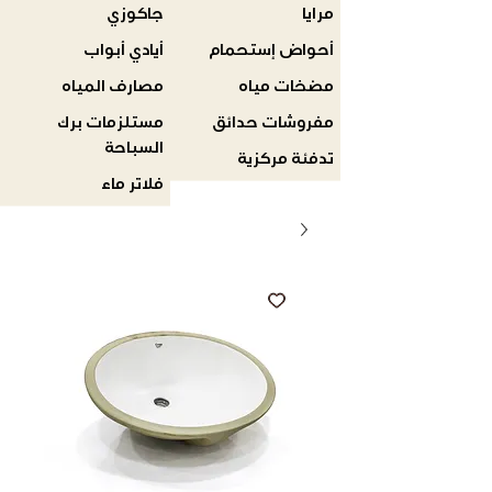
مرايا
جاكوزي
أحواض إستحمام
أيادي أبواب
مضخات مياه
مصارف المياه
مفروشات حدائق
مستلزمات برك
السباحة
تدفئة مركزية
فلاتر ماء