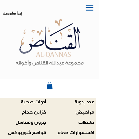
إبدأ مشروعك
عدد يدوية
أدوات صحية
مراحيض
خزائن حمام
خلاطات
جرون ومغاسل
اكسسوارات حمام
قواطع شوربوكس