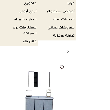
مرايا
جاكوزي
أحواض إستحمام
أيادي أبواب
مضخات مياه
مصارف المياه
مفروشات حدائق
مستلزمات برك
السباحة
تدفئة مركزية
فلاتر ماء