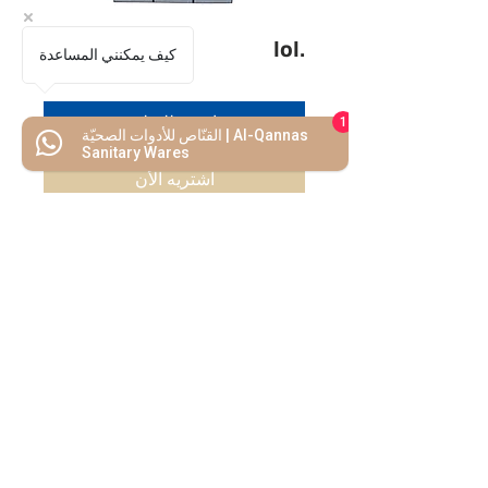
1510
كيف يمكنني المساعدة
اضف للسلة
1
القنّاص للأدوات الصحيّة | Al-Qannas
Sanitary Wares
اشتريه الأن
كل ما تحتاجه
تحت سقف واحد