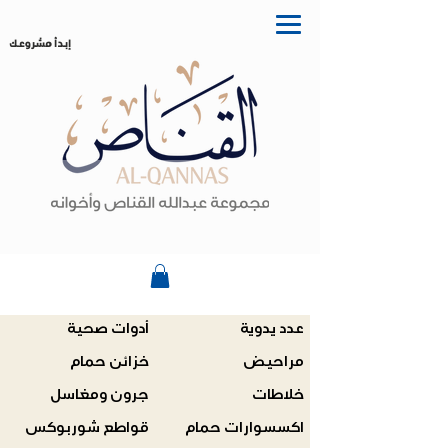
إبدأ مشروعك
عدد يدوية
أدوات صحية
مراحيض
خزائن حمام
خلاطات
جرون ومغاسل
اكسسوارات حمام
قواطع شوربوكس