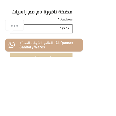
مضخة نافورة ٥م مع راسيات
*
Anchors
القنّاص للأدوات الصحيّة | Al-Qannas
اضف للسلة
Sanitary Wares
اشتريه الأن
كل ما تحتاجه
تحت سقف واحد