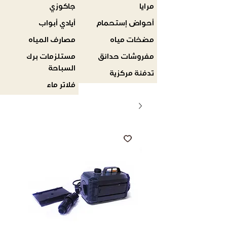
مرايا
جاكوزي
أحواض إستحمام
أيادي أبواب
مضخات مياه
مصارف المياه
مفروشات حدائق
مستلزمات برك
السباحة
تدفئة مركزية
فلاتر ماء