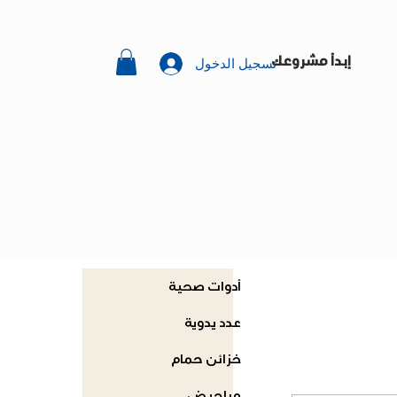
تسجيل الدخول
إبدأ مشروعك
أدوات صحية
عدد يدوية
خزائن حمام