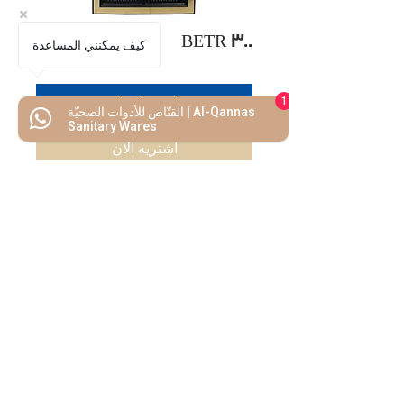
BETR 300
كيف يمكنني المساعدة
اضف للسلة
1
القنّاص للأدوات الصحيّة | Al-Qannas
Sanitary Wares
اشتريه الأن
كل ما تحتاجه
تحت سقف واحد