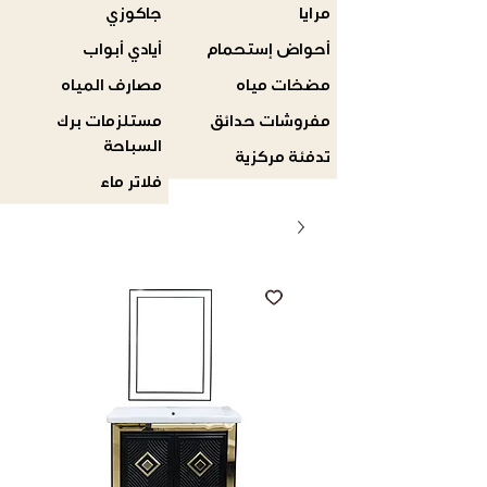
مرايا
جاكوزي
أحواض إستحمام
أيادي أبواب
مضخات مياه
مصارف المياه
مفروشات حدائق
مستلزمات برك
السباحة
تدفئة مركزية
فلاتر ماء