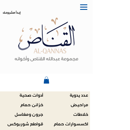
إبدأ مشروعك
عدد يدوية
أدوات صحية
مراحيض
خزائن حمام
خلاطات
جرون ومغاسل
اكسسوارات حمام
قواطع شوربوكس