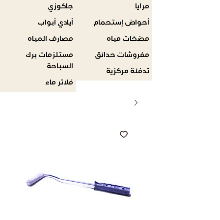
مرايا
جاكوزي
أحواض إستحمام
أيادي أبواب
مضخات مياه
مصارف المياه
مفروشات حدائق
مستلزمات برك
السباحة
تدفئة مركزية
فلاتر ماء