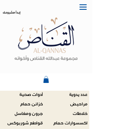
إبدأ مشروعك
عدد يدوية
أدوات صحية
مراحيض
خزائن حمام
خلاطات
جرون ومغاسل
اكسسوارات حمام
قواطع شوربوكس