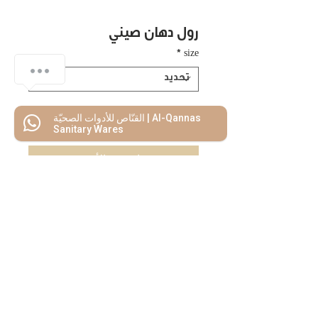
رول دهان صيني
*
size
كيف يمكنني المساعدة
1
القنّاص للأدوات الصحيّة | Al-Qannas
اضف للسلة
Sanitary Wares
اشتريه الأن
كل ما تحتاجه
تحت سقف واحد