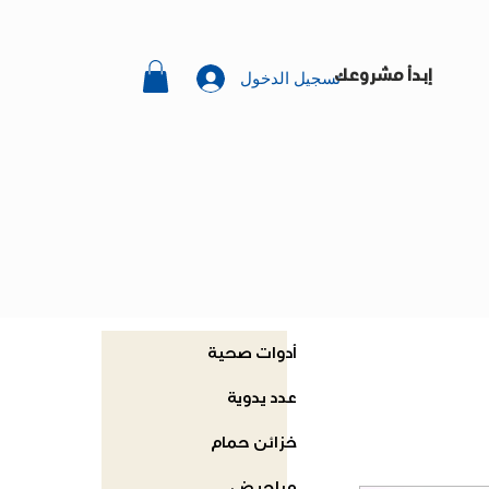
تسجيل الدخول
إبدأ مشروعك
أدوات صحية
عدد يدوية
خزائن حمام