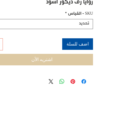
زوايا رف ديكور أسود
SKU - القياس
*
تحديد
اضف للسلة
اشتريه الأن