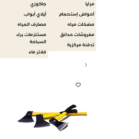
مرايا
جاكوزي
أحواض إستحمام
أيادي أبواب
مضخات مياه
مصارف المياه
مفروشات حدائق
مستلزمات برك
السباحة
تدفئة مركزية
فلاتر ماء