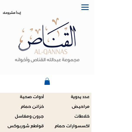
إبدأ مشروعك
عدد يدوية
أدوات صحية
مراحيض
خزائن حمام
خلاطات
جرون ومغاسل
اكسسوارات حمام
قواطع شوربوكس