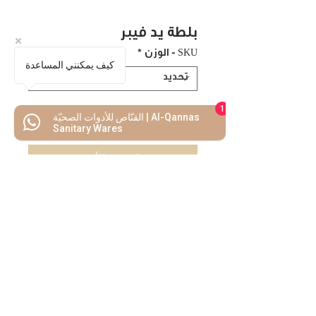
بلطة يد فيبر
SKU - الوزن
*
كيف يمكنني المساعدة
1
القنّاص للأدوات الصحيّة | Al-Qannas
اضف للسلة
Sanitary Wares
اشتريه الأن
كل ما تحتاجه
تحت سقف واحد