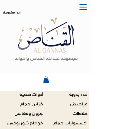
إبدأ مشروعك
عدد يدوية
أدوات صحية
مراحيض
خزائن حمام
خلاطات
جرون ومغاسل
اكسسوارات حمام
قواطع شوربوكس