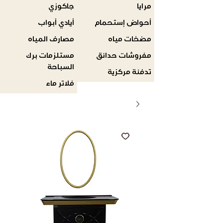
مرايا
جاكوزي
أحواض إستحمام
أيادي أبواب
مضخات مياه
مصارف المياه
مفروشات حدائق
مستلزمات برك
السباحة
تدفئة مركزية
فلاتر ماء