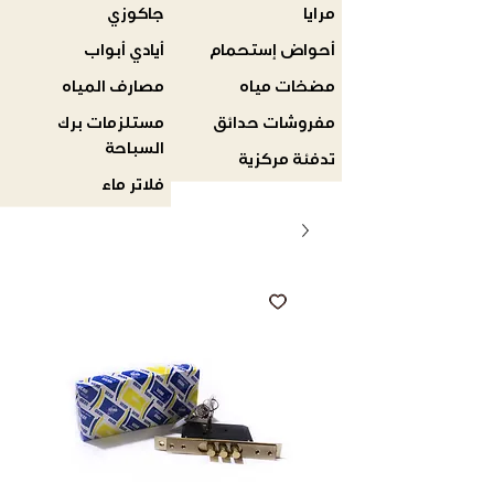
مرايا
جاكوزي
أحواض إستحمام
أيادي أبواب
مضخات مياه
مصارف المياه
مفروشات حدائق
مستلزمات برك
السباحة
تدفئة مركزية
فلاتر ماء