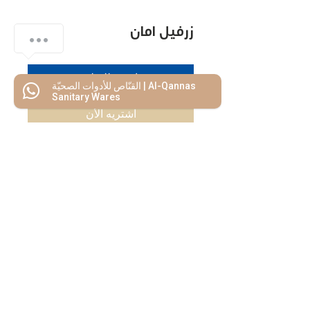
زرفيل أمان
اضف للسلة
القنّاص للأدوات الصحيّة | Al-Qannas
Sanitary Wares
اشتريه الأن
كل ما تحتاجه
تحت سقف واحد