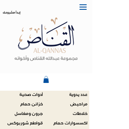
إبدأ مشروعك
عدد يدوية
أدوات صحية
مراحيض
خزائن حمام
خلاطات
جرون ومغاسل
اكسسوارات حمام
قواطع شوربوكس