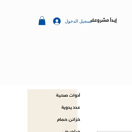
تسجيل الدخول
إبدأ مشروعك
أدوات صحية
عدد يدوية
خزائن حمام