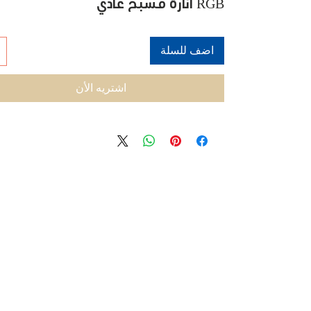
RGB انارة مسبح عادي
اضف للسلة
اشتريه الأن