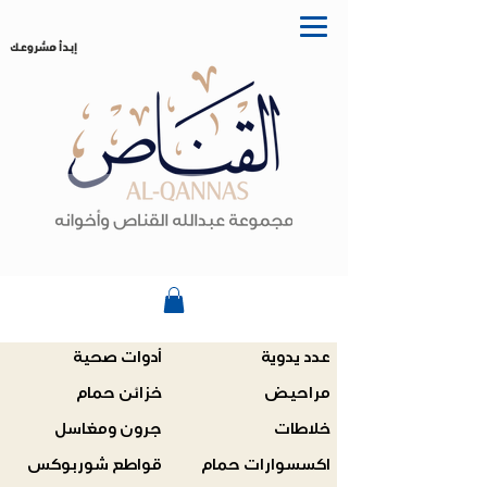
إبدأ مشروعك
عدد يدوية
أدوات صحية
مراحيض
خزائن حمام
خلاطات
جرون ومغاسل
اكسسوارات حمام
قواطع شوربوكس