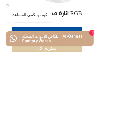
RGB انارة مسبح ملون
كيف يمكنني المساعدة
اضف للسلة
1
القنّاص للأدوات الصحيّة | Al-Qannas
Sanitary Wares
اشتريه الأن
كل ما تحتاجه
تحت سقف واحد