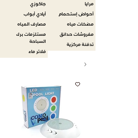
مرايا
جاكوزي
أحواض إستحمام
أيادي أبواب
مضخات مياه
مصارف المياه
مفروشات حدائق
مستلزمات برك
السباحة
تدفئة مركزية
فلاتر ماء