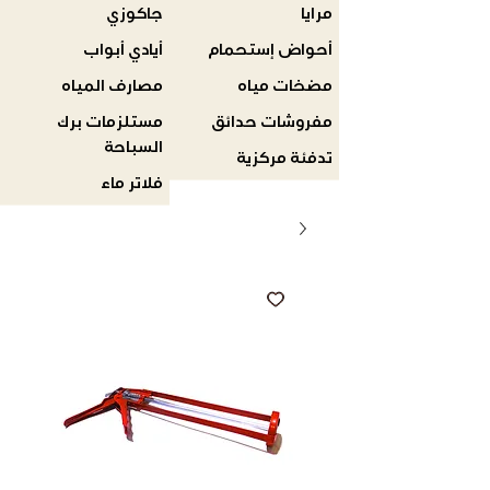
مرايا
جاكوزي
أحواض إستحمام
أيادي أبواب
مضخات مياه
مصارف المياه
مفروشات حدائق
مستلزمات برك
السباحة
تدفئة مركزية
فلاتر ماء