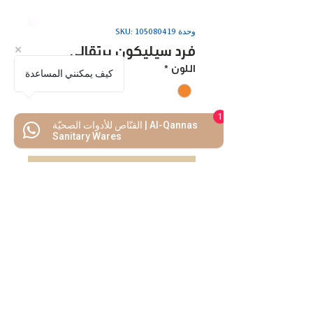
وحدة SKU: 105080419
فرد سيليكون برتقالي
اللون
*
كيف يمكنني المساعدة
1
القنّاص للأدوات الصحيّة | Al-Qannas
اضف للسلة
Sanitary Wares
اشتريه الأن
كل ما تحتاجه