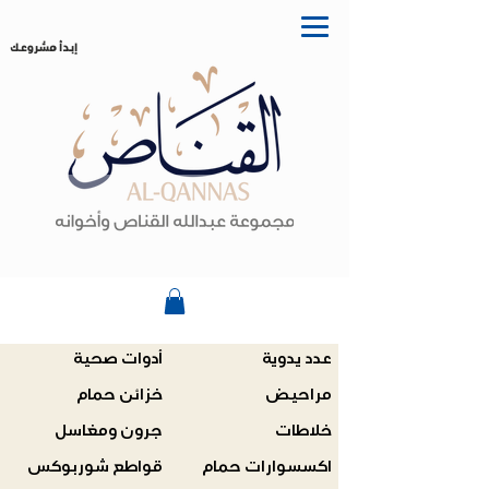
إبدأ مشروعك
عدد يدوية
أدوات صحية
مراحيض
خزائن حمام
خلاطات
جرون ومغاسل
اكسسوارات حمام
قواطع شوربوكس