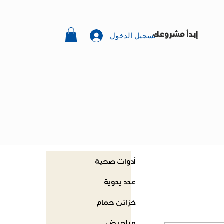
تسجيل الدخول
إبدأ مشروعك
أدوات صحية
عدد يدوية
خزائن حمام