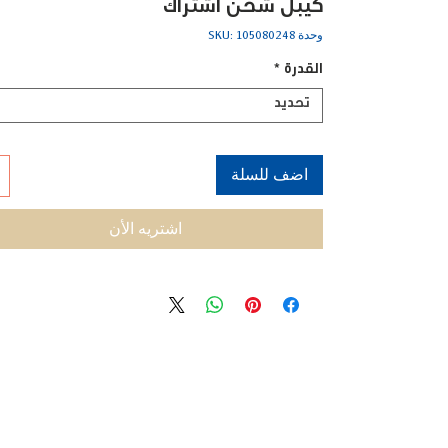
كيبل شحن اشتراك
وحدة SKU: 105080248
القدرة
*
تحديد
اضف للسلة
اشتريه الأن