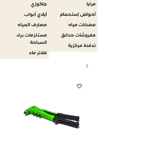
مرايا
جاكوزي
أحواض إستحمام
أيادي أبواب
مضخات مياه
مصارف المياه
مفروشات حدائق
مستلزمات برك
السباحة
تدفئة مركزية
فلاتر ماء