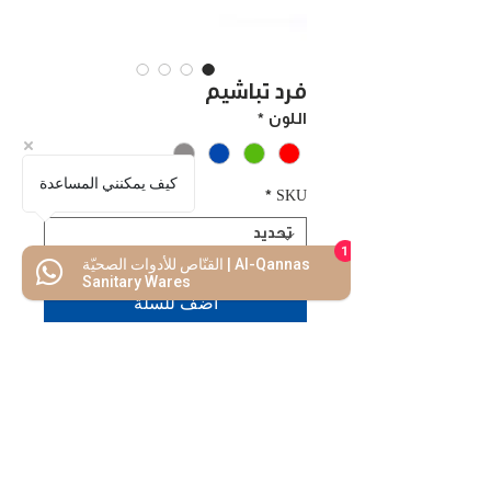
فرد تباشيم
اللون
*
كيف يمكنني المساعدة
*
SKU
1
القنّاص للأدوات الصحيّة | Al-Qannas
Sanitary Wares
اضف للسلة
اشتريه الأن