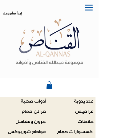
إبدأ مشروعك
عدد يدوية
أدوات صحية
مراحيض
خزائن حمام
خلاطات
جرون ومغاسل
اكسسوارات حمام
قواطع شوربوكس