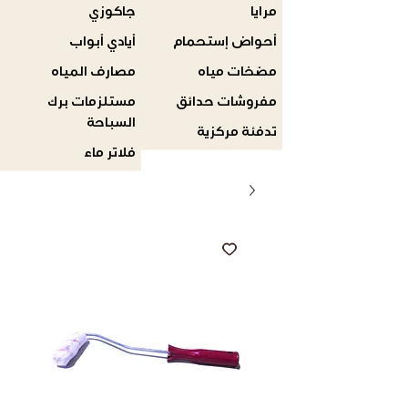
مرايا
جاكوزي
أحواض إستحمام
أيادي أبواب
مضخات مياه
مصارف المياه
مفروشات حدائق
مستلزمات برك
السباحة
تدفئة مركزية
فلاتر ماء