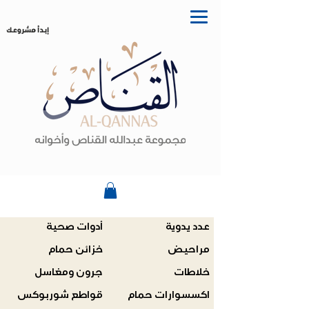
إبدأ مشروعك
عدد يدوية
أدوات صحية
مراحيض
خزائن حمام
خلاطات
جرون ومغاسل
اكسسوارات حمام
قواطع شوربوكس