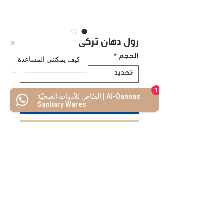
رول دهان تركي
الحجم
*
كيف يمكنني المساعدة
1
القنّاص للأدوات الصحيّة | Al-Qannas
اضف للسلة
Sanitary Wares
اشتريه الأن