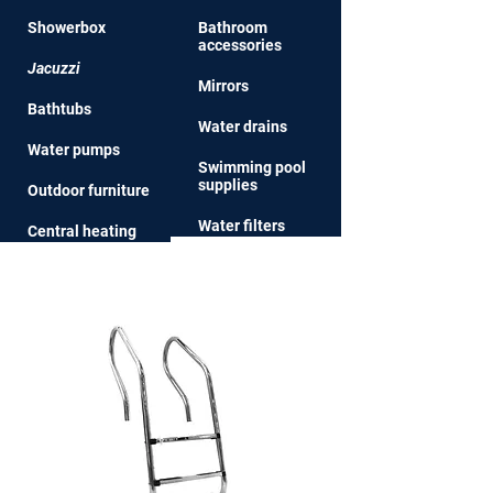
Showerbox
Bathroom
access
ories
Jacuzzi
Mirrors
Bathtu
bs
Water drai
ns
Water pum
ps
Swim
ming pool
supplies
Outdoor furniture
Water
filters
Central heati
ng