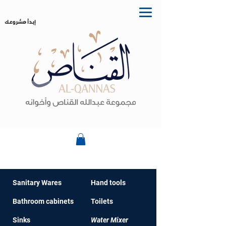
إبدأ مشروعك
Sanitary Wares
Hand t
ools
Bathroom cabinet
s
Toilets
Sinks
Water Mixer