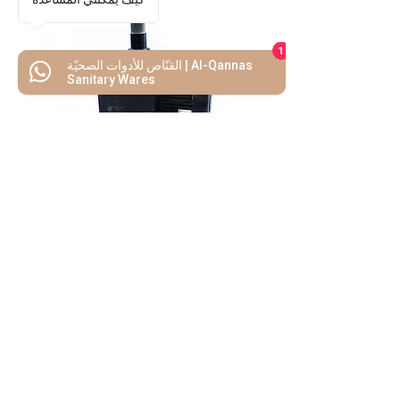
1
القنّاص للأدوات الصحيّة | Al-Qannas
Sanitary Wares
مضخة مسبح
4
/
4